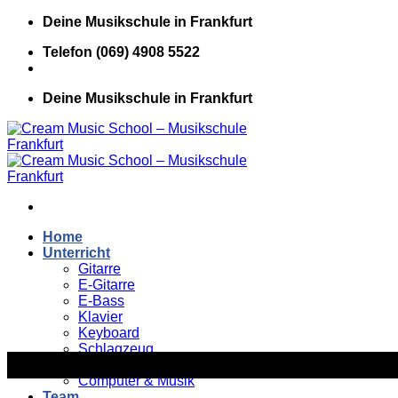
Zum
Deine Musikschule in Frankfurt
Inhalt
Telefon (069) 4908 5522
springen
Deine Musikschule in Frankfurt
Home
Unterricht
Gitarre
E-Gitarre
E-Bass
Klavier
Keyboard
Schlagzeug
Gesang
Computer & Musik
Team