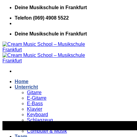
Zum
Deine Musikschule in Frankfurt
Inhalt
Telefon (069) 4908 5522
springen
Deine Musikschule in Frankfurt
Home
Unterricht
Gitarre
E-Gitarre
E-Bass
Klavier
Keyboard
Schlagzeug
Gesang
Computer & Musik
Team