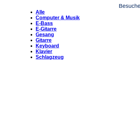
Besuchen
Alle
Computer & Musik
E-Bass
E-Gitarre
Gesang
Gitarre
Keyboard
Klavier
Schlagzeug